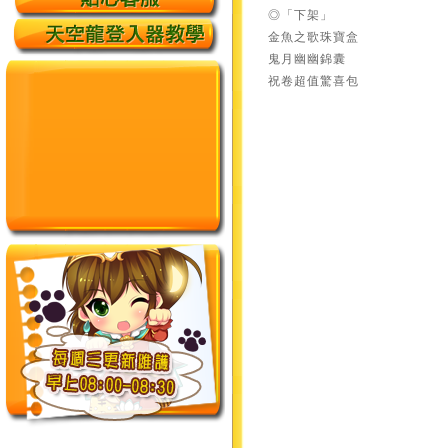
◎「下架」
金魚之歌珠寶盒
鬼月幽幽錦囊
祝卷超值驚喜包