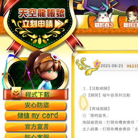
2021-06-21
062
１.【活動相關】
◎【關閉】端午節系列活動
２.【商城相關】
◎「限時販售」
海賊祕寶箱：打開有機會獲得
丈八錦囊：打開有機會獲得「