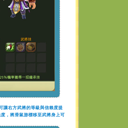
可讓右方武將的等級與信賴度提
賴度，將滑鼠游標移至武將身上可