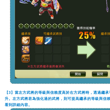
【3】當左方武將的等級與信賴度高於右方武將時，透過繼承
升。左方武將若為強化過的武將，則可提高繼承的等級與信
看到詳細內容。