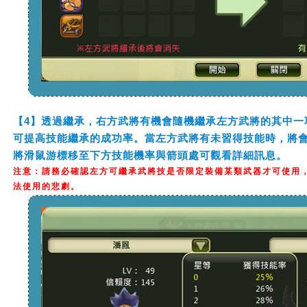
【4】透過繼承，右方武將有機會隨機繼承左方武將的其中一
可提高技能繼承的成功率。當左方武將有未習得技能時，將
將滑鼠游標移至下方技能機率與箭頭處可觀看詳細訊息。
注意：請務必確認左方可繼承武將技是否限定裝備某類武器才可使用
法使用的悲劇。