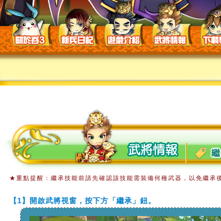
★重點提醒：繼承技能前請先確認該技能需裝備何種武器，以免繼承
【1】開啟武將視窗，按下方「繼承」鈕。