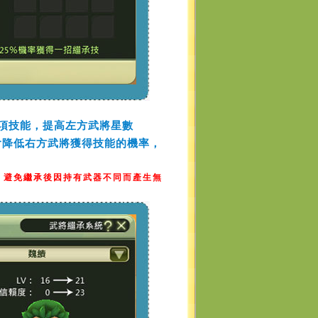
項技能，提高左方武將星數
會降低右方武將獲得技能的機率，
，避免繼承後因持有武器不同而產生無