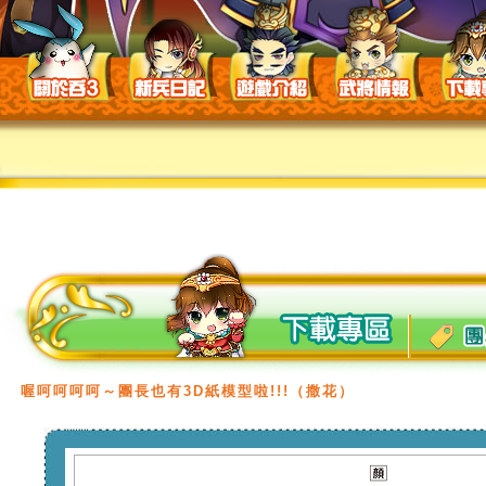
喔呵呵呵呵～團長也有3D紙模型啦!!!（撒花）