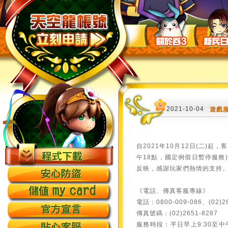
2021-10-04
遊戲
自2021年10月12日(二)起
午18點，國定例假日暫停服務
反映，感謝玩家們熱情的支持
《電話、傳真客服專線》
電話：0800-009-086、(02)26
傳真號碼：(02)2651-8287
服務時段：平日早上9:30至中午