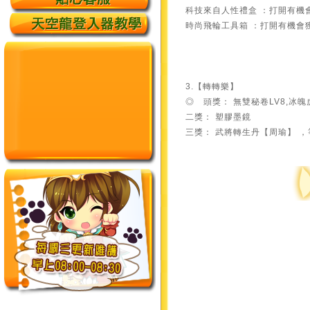
科技來自人性禮盒 ：打開有機
時尚飛輪工具箱 ：打開有機會獲
3.【轉轉樂】
◎ 頭獎： 無雙秘卷LV8,冰魄
二獎： 塑膠墨鏡
三獎： 武將轉生丹【周瑜】