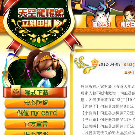
2012-04-03
04/
豆妖
感謝所有玩家對於《吞食天地3 
玩家人數不斷地激增，伺服器
暢，各伺服器將在04/3(二)19
【肉包子】伺服器加開第8分流
【小劉備】伺服器加開第7分流
【巴豆妖】伺服器加開第11分
【曹阿瞞】伺服器加開第7分流
，以提供更優良的遊戲品質給