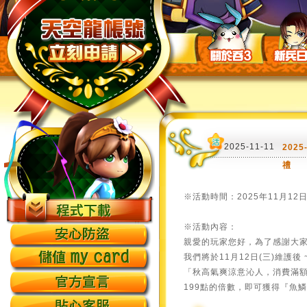
2025-11-11
202
禮
※活動時間：2025年11月12日(
※活動內容：
親愛的玩家您好，為了感謝大家對
我們將於11月12日(三)維護後 ~
「秋高氣爽涼意沁人，消費滿額
199點的倍數，即可獲得『魚