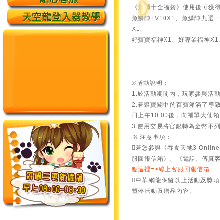
《魚鱗十全福袋》使用後可獲
魚鱗陣LV10X1、魚鱗陣九選
X1、
好寶寶福神X1、好專業福神X1
※活動說明：
1.於活動期間內，玩家參與活
2.若聚寶閣中的百寶箱滿了導
日上午10:00後，向補單大仙
3.使用交易將官銀轉為金幣不
※ 注意事項：
若您參與《吞食天地3 Onl
服回報信箱》、《電話、傳真
點這裡=>線上客服回報信箱
中華網龍保留以上活動及獎
暫停活動及贈品內容。