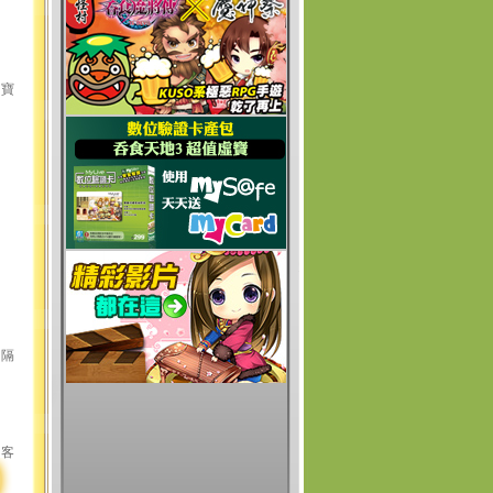
壞寶
待隔
上客