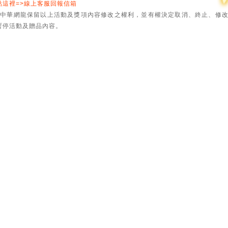
點這裡=>線上客服回報信箱
中華網龍保留以上活動及獎項內容修改之權利，並有權決定取消、終止、修
暫停活動及贈品內容。