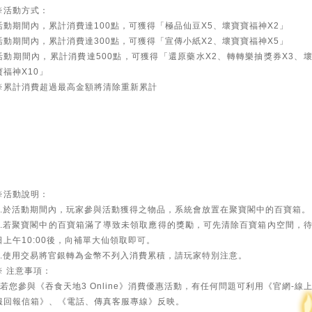
※活動方式：
活動期間內，累計消費達100點，可獲得「極品仙豆X5、壞寶寶福神X2」
活動期間內，累計消費達300點，可獲得「宣傳小紙X2、壞寶寶福神X5」
活動期間內，累計消費達500點，可獲得「還原藥水X2、轉轉樂抽獎券X3、
寶福神X10」
※累計消費超過最高金額將清除重新累計
※活動說明：
1.於活動期間內，玩家參與活動獲得之物品，系統會放置在聚寶閣中的百寶箱。
2.若聚寶閣中的百寶箱滿了導致未領取應得的獎勵，可先清除百寶箱內空間，
日上午10:00後，向補單大仙領取即可。
3.使用交易將官銀轉為金幣不列入消費累積，請玩家特別注意。
※ 注意事項：
若您參與《吞食天地3 Online》消費優惠活動，有任何問題可利用《官網-線
服回報信箱》、《電話、傳真客服專線》反映。