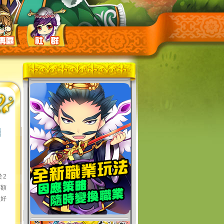
於2
滿額
寶好